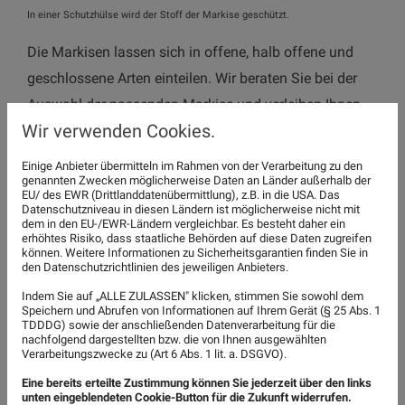
In einer Schutzhülse wird der Stoff der Markise geschützt.
Die Markisen lassen sich in offene, halb offene und
geschlossene Arten einteilen. Wir beraten Sie bei der
Auswahl der passenden Markise und verleihen Ihnen
Wir verwenden Cookies.
ein Ort zum Wohlfühlen.
Sie haben Fragen zu den Markisen oder möchten sich
Einige Anbieter übermitteln im Rahmen von der Verarbeitung zu den
genannten Zwecken möglicherweise Daten an Länder außerhalb der
individuell beraten lassen? Dann kontaktieren Sie uns
EU/ des EWR (Drittlanddatenübermittlung), z.B. in die USA. Das
Datenschutzniveau in diesen Ländern ist möglicherweise nicht mit
bitte. Wir finden gemeinsam mit Ihnen die perfekte
dem in den EU-/EWR-Ländern vergleichbar. Es besteht daher ein
erhöhtes Risiko, dass staatliche Behörden auf diese Daten zugreifen
Markise für Ihr Zuhause. Wir beraten Sie bei der
können. Weitere Informationen zu Sicherheitsgarantien finden Sie in
Auswahl und führen mit Ihnen ein ausführliches
den Datenschutzrichtlinien des jeweiligen Anbieters.
Beratungsgespräch.
Indem Sie auf „ALLE ZULASSEN" klicken, stimmen Sie sowohl dem
Speichern und Abrufen von Informationen auf Ihrem Gerät (§ 25 Abs. 1
TDDDG) sowie der anschließenden Datenverarbeitung für die
nachfolgend dargestellten bzw. die von Ihnen ausgewählten
Jetzt Kontakt aufnehmen!
Verarbeitungszwecke zu (Art 6 Abs. 1 lit. a. DSGVO).
Eine bereits erteilte Zustimmung können Sie jederzeit über den links
unten eingeblendeten Cookie-Button für die Zukunft widerrufen.